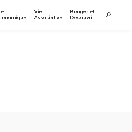
ie
Vie
Bouger et
ie
Vie
Bouger et
Search:
conomique
Associative
Découvrir
Search:
conomique
Associative
Découvrir