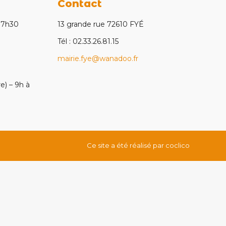
Contact
 17h30
13 grande rue 72610 FYÉ
Tél : 02.33.26.81.15
mairie.fye@wanadoo.fr
e) – 9h à
Ce site a été réalisé par
coclico