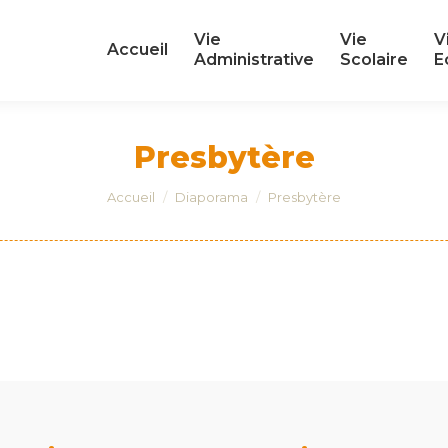
Vie
Vie
V
Vie
Vie
V
Accueil
Accueil
Administrative
Scolaire
E
Administrative
Scolaire
E
Presbytère
Vous êtes ici :
Accueil
Diaporama
Presbytère