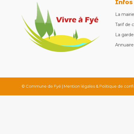
Infos
La mairi
Tarif de 
La garder
Annuaire
© Commune de Fyé |
Mention légales & Politique de confi