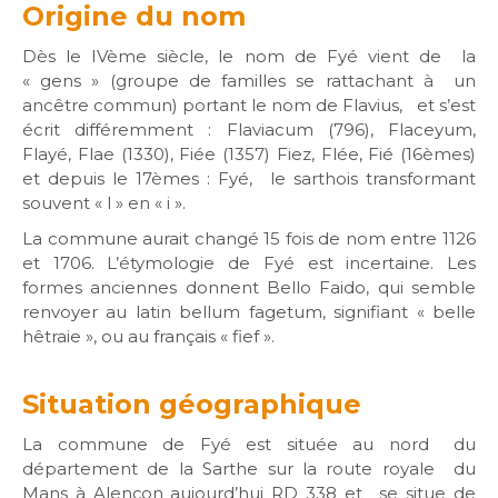
Origine du nom
Dès le IVème siècle, le nom de Fyé vient de la
« gens » (groupe de familles se rattachant à un
ancêtre commun) portant le nom de Flavius, et s’est
écrit différemment : Flaviacum (796), Flaceyum,
Flayé, Flae (1330), Fiée (1357) Fiez, Flée, Fié (16èmes)
et depuis le 17èmes : Fyé, le sarthois transformant
souvent « l » en « i ».
La commune aurait changé 15 fois de nom entre 1126
et 1706. L’étymologie de Fyé est incertaine. Les
formes anciennes donnent Bello Faido, qui semble
renvoyer au latin bellum fagetum, signifiant « belle
hêtraie », ou au français « fief ».
Situation géographique
La commune de Fyé est située au nord du
département de la Sarthe sur la route royale du
Mans à Alençon aujourd’hui RD 338 et se situe de