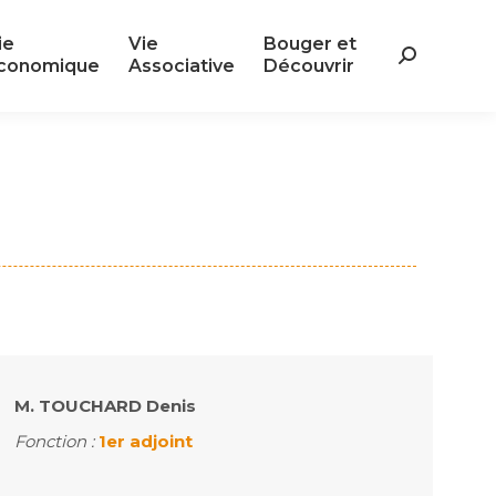
ie
Vie
Bouger et
ie
Vie
Bouger et
Search:
conomique
Associative
Découvrir
Search:
conomique
Associative
Découvrir
M. TOUCHARD Denis
Fonction :
1er adjoint