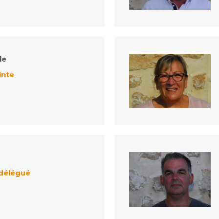
le
inte
 délégué