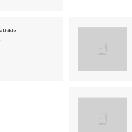
thilde
e