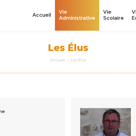
Vie
Vie
V
Vie
Vie
V
Accueil
Accueil
Administrative
Scolaire
E
Administrative
Scolaire
E
Les Élus
Vous êtes ici :
Accueil
Les Élus
ne