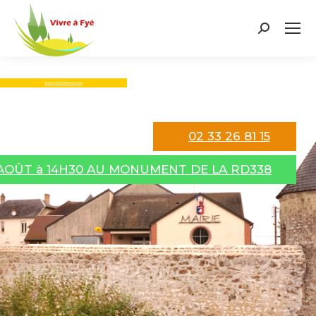
Search:
BULLETIN MUNICIPAL 2025
02 33 26 81 15
 AOÛT à 14H30 AU MONUMENT DE LA RD338
La Mairie vous informe sur PanneauPocket
Journal Communal
En ce moment
Agenda