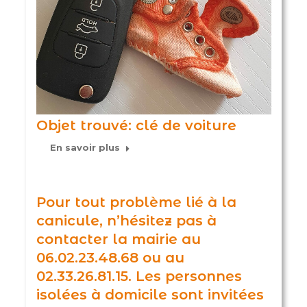
Objet trouvé: clé de voiture
En savoir plus
Pour tout problème lié à la
canicule, n’hésitez pas à
contacter la mairie au
06.02.23.48.68 ou au
02.33.26.81.15. Les personnes
isolées à domicile sont invitées