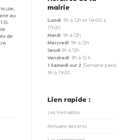
mairie
nicule,
irie au
Lundi
9h à 12h et 14h00 à
.15.
17h30
ile
Mardi
9h à 12h
rès de
tre
Mercredi
9h à 12h
Jeudi
9h à 12h
Vendredi
9h à 12 h
1 Samedi sur 2
(Semaine paire)
9h à 11h30
Lien rapide :
Les Formalités
Annuaire des pros
Les commissions