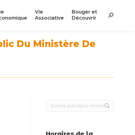
ie
Vie
Bouger et
ie
Vie
Bouger et
Search:
conomique
Associative
Découvrir
Search:
conomique
Associative
Découvrir
blic Du Ministère De
Search:
Horaires de la