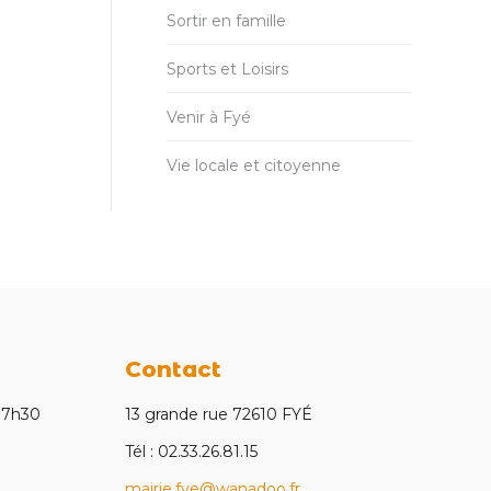
Sortir en famille
Sports et Loisirs
Venir à Fyé
Vie locale et citoyenne
Contact
 17h30
13 grande rue 72610 FYÉ
Tél : 02.33.26.81.15
mairie.fye@wanadoo.fr