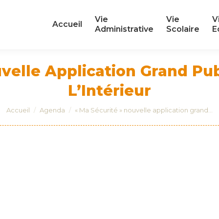
Vie
Vie
V
Vie
Vie
V
Accueil
Accueil
Administrative
Scolaire
E
Administrative
Scolaire
E
velle Application Grand Pu
L’Intérieur
Vous êtes ici :
Accueil
Agenda
« Ma Sécurité » nouvelle application grand…