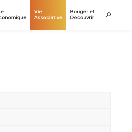
ie
Vie
Bouger et
ie
Vie
Bouger et
Search:
conomique
Associative
Découvrir
Search:
conomique
Associative
Découvrir