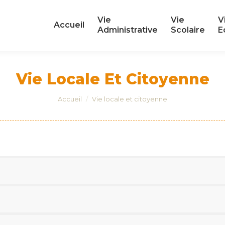
Vie
Vie
V
Vie
Vie
V
Accueil
Accueil
Administrative
Scolaire
E
Administrative
Scolaire
E
Vie Locale Et Citoyenne
Vous êtes ici :
Accueil
Vie locale et citoyenne