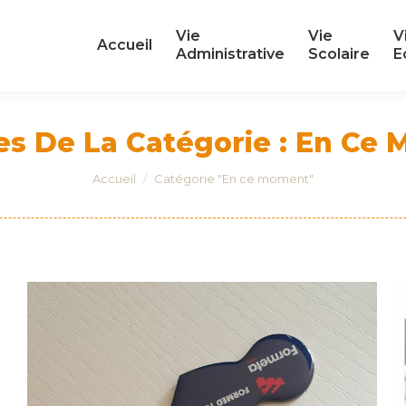
Vie
Vie
V
Vie
Vie
V
Accueil
Accueil
Administrative
Scolaire
E
Administrative
Scolaire
E
es De La Catégorie :
En Ce 
Vous êtes ici :
Accueil
Catégorie "En ce moment"