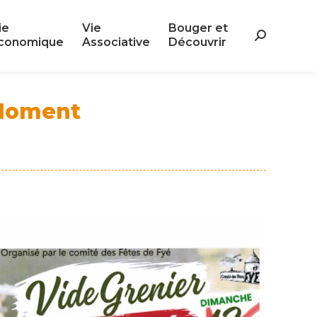
ie
Vie
Bouger et
ie
Vie
Bouger et
Search:
conomique
Associative
Découvrir
Search:
conomique
Associative
Découvrir
Moment