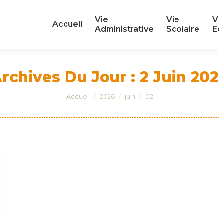
Vie
Vie
V
Vie
Vie
V
Accueil
Accueil
Administrative
Scolaire
E
Administrative
Scolaire
E
rchives Du Jour :
2 Juin 20
Vous êtes ici :
Accueil
2026
juin
02