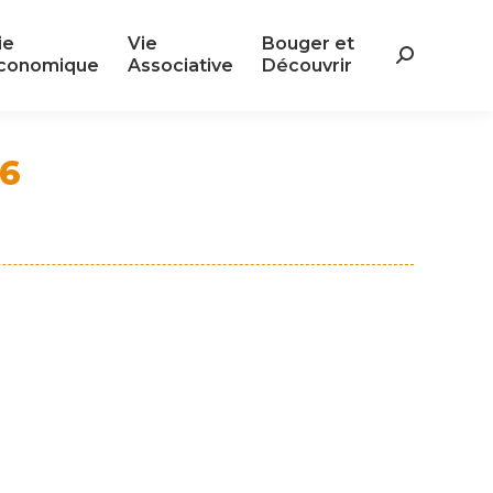
ie
Vie
Bouger et
ie
Vie
Bouger et
Search:
conomique
Associative
Découvrir
Search:
conomique
Associative
Découvrir
26